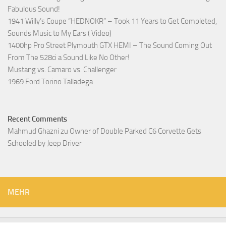
Fabulous Sound!
1941 Willy’s Coupe “HEDNOKR” – Took 11 Years to Get Completed,
Sounds Music to My Ears ( Video)
1400hp Pro Street Plymouth GTX HEMI – The Sound Coming Out
From The 528ci a Sound Like No Other!
Mustang vs. Camaro vs. Challenger
1969 Ford Torino Talladega
Recent Comments
Mahmud Ghazni
zu
Owner of Double Parked C6 Corvette Gets
Schooled by Jeep Driver
MEHR