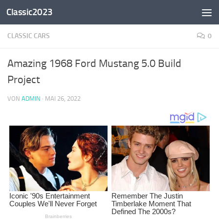
Classic2023
Zum Inhalt springen
CLASSIC CARS
0
Amazing 1968 Ford Mustang 5.0 Build
Project
VON
ADMIN
·
MAI 26, 2022