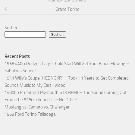
VORHERIGER BEITRAG
Grand Torino
Suchen
Suchen
Recent Posts
1968 440ci Dodge Charger Cold Start Will Get Your Blood Flowing –
Fabulous Sound!
1941 Willy’s Coupe “HEDNOKR” – Took 11 Years to Get Completed,
Sounds Music to My Ears ( Video)
1400hp Pro Street Plymouth GTX HEMI – The Sound Coming Out
From The 528ci a Sound Like No Other!
Mustang vs. Camaro vs. Challenger
1969 Ford Torino Talladega