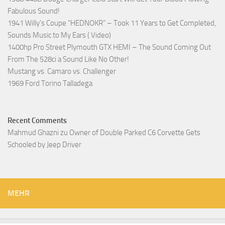
Fabulous Sound!
1941 Willy’s Coupe “HEDNOKR” – Took 11 Years to Get Completed,
Sounds Music to My Ears ( Video)
1400hp Pro Street Plymouth GTX HEMI – The Sound Coming Out
From The 528ci a Sound Like No Other!
Mustang vs. Camaro vs. Challenger
1969 Ford Torino Talladega
Recent Comments
Mahmud Ghazni
zu
Owner of Double Parked C6 Corvette Gets
Schooled by Jeep Driver
MEHR