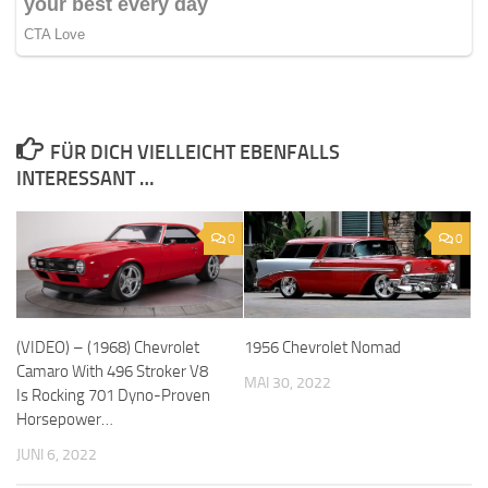
FÜR DICH VIELLEICHT EBENFALLS
INTERESSANT …
0
0
(VIDEO) – (1968) Chevrolet
1956 Chevrolet Nomad
Camaro With 496 Stroker V8
MAI 30, 2022
Is Rocking 701 Dyno-Proven
Horsepower…
JUNI 6, 2022