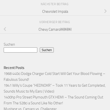
NÄCHSTER BEITRAG
Chevrolet Impala
VORHERIGER BEITRAG
Chevy Camaro￼￼￼
Suchen
Suchen
Recent Posts
1968 440ci Dodge Charger Cold Start Will Get Your Blood Flowing –
Fabulous Sound!
1941 Willy’s Coupe “HEDNOKR” – Took 11 Years to Get Completed,
Sounds Music to My Ears ( Video)
1400hp Pro Street Plymouth GTX HEMI – The Sound Coming Out
From The 528ci a Sound Like No Other!
Mustang vs. Camaro vs. Challenger